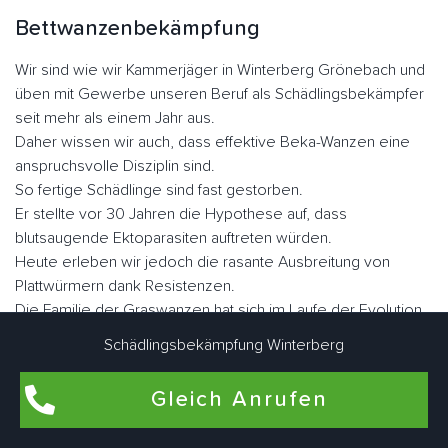
Bettwanzenbekämpfung
Wir sind wie wir Kammerjäger in Winterberg Grönebach und
üben mit Gewerbe unseren Beruf als Schädlingsbekämpfer
seit mehr als einem Jahr aus.
Daher wissen wir auch, dass effektive Beka-Wanzen eine
anspruchsvolle Disziplin sind.
So fertige Schädlinge sind fast gestorben.
Er stellte vor 30 Jahren die Hypothese auf, dass
blutsaugende Ektoparasiten auftreten würden.
Heute erleben wir jedoch die rasante Ausbreitung von
Plattwürmern dank Resistenzen.
Die Familie der Graswanzen hat sich im Laufe der Evolution
sehr gut angepasst.
Schädlingsbekämpfung Winterberg
Er hat seine Flügel verloren, seinen Körper, was dazu
geführt hat, dass er sich in vielen Ecken und Winkeln
Gleich Anrufen
versteckt hat, sein Augenlicht ist verkümmert.
Nicht lectularius, daher der Name, den der Klecks malte.