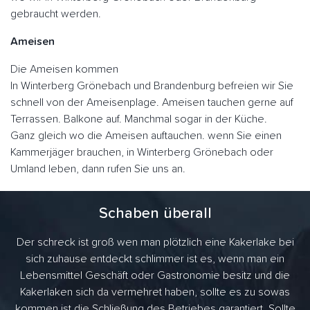
gebraucht werden.
Ameisen
Die Ameisen kommen
In Winterberg Grönebach und Brandenburg befreien wir Sie
schnell von der Ameisenplage. Ameisen tauchen gerne auf
Terrassen. Balkone auf. Manchmal sogar in der Küche.
Ganz gleich wo die Ameisen auftauchen. wenn Sie einen
Kammerjäger brauchen, in Winterberg Grönebach oder
Umland leben, dann rufen Sie uns an.
Schaben überall
Der schreck ist groß wen man plötzlich eine Kakerlake bei
sich zuhause entdeckt schlimmer ist es, wenn man ein
Lebensmittel Geschäft oder Gastronomie besitz und die
Kakerlaken sich da vermehret haben, sollte es zu sowas
kommen ist die Schließung des Betriebes garantiert. Sollte