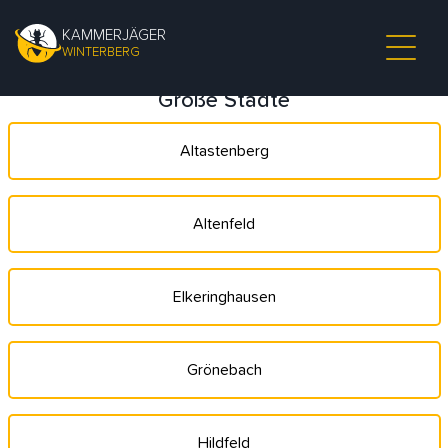
KAMMERJÄGER
WINTERBERG
Große Städte
Altastenberg
Altenfeld
Elkeringhausen
Grönebach
Hildfeld