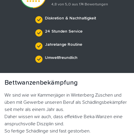
4,8 von 5,0 aus 174 Bewertungen
Diskretion & Nachhaltigkeit
24 Stunden Service
Jahrelange Routine
Umweltfreundlich
Bettwanzenbekämpfung
Wir sind wie wir Kammerjäger in Winterberg Züschen und
üben mit Gewerbe unseren Beruf als Schädlingsbekämpfer
seit mehr als einem Jahr aus.
Daher wissen wir auch, dass effektive Beka-Wanzen eine
anspruchsvolle Disziplin sind.
So fertige Schädlinge sind fast gestorben.