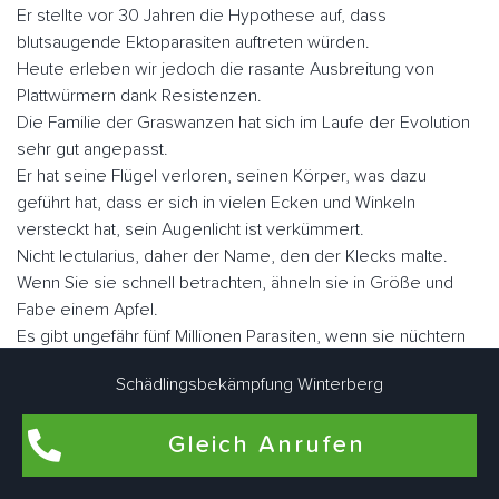
Er stellte vor 30 Jahren die Hypothese auf, dass
blutsaugende Ektoparasiten auftreten würden.
Heute erleben wir jedoch die rasante Ausbreitung von
Plattwürmern dank Resistenzen.
Die Familie der Graswanzen hat sich im Laufe der Evolution
sehr gut angepasst.
Er hat seine Flügel verloren, seinen Körper, was dazu
geführt hat, dass er sich in vielen Ecken und Winkeln
versteckt hat, sein Augenlicht ist verkümmert.
Nicht lectularius, daher der Name, den der Klecks malte.
Wenn Sie sie schnell betrachten, ähneln sie in Größe und
Fabe einem Apfel.
Es gibt ungefähr fünf Millionen Parasiten, wenn sie nüchtern
sind, aber sie können eine Größe von fast einem Zoll
Schädlingsbekämpfung Winterberg
erreichen.
Gleich Anrufen
Der Mensch ist der Hauptwirt blutsaugender Ektoparasiten.
Sie können aber auch als Zweitwirte für Nagetiere, Geflügel
oder zu Konservierungszwecken genutzt werden.